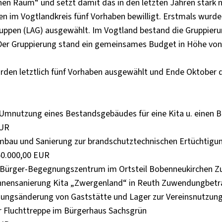
chen Raum“ und setzt damit das in den letzten Jahren stark
im Vogtlandkreis fünf Vorhaben bewilligt. Erstmals wurden
ppen (LAG) ausgewählt. Im Vogtland bestand die Gruppieru
 Der Gruppierung stand ein gemeinsames Budget in Höhe von
en letztlich fünf Vorhaben ausgewählt und Ende Oktober d
 Umnutzung eines Bestandsgebäudes für eine Kita u. einen 
EUR
au und Sanierung zur brandschutztechnischen Ertüchtigun
0.000,00 EUR
Bürger-Begegnungszentrum im Ortsteil Bobenneukirchen Z
Innensanierung Kita „Zwergenland“ in Reuth Zuwendungbetr
zungsänderung von Gaststätte und Lager zur Vereinsnutzun
r Fluchttreppe im Bürgerhaus Sachsgrün