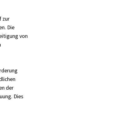
f zur
en. Die
eitigung von
n
örderung
dlichen
en der
uung. Dies