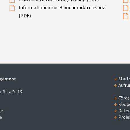
Informationen zur Binnenmarktrelevanz
(PDF)
agement
Start
Aufru
-Straße 13
Förde
Koop
de
Daten
e
Proje