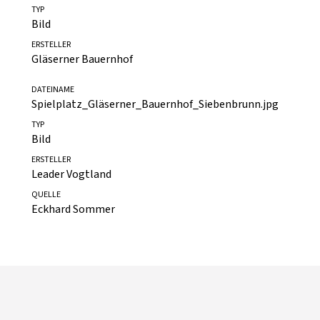
DATEINAME
Geländefoto.png
TYP
Bild
ERSTELLER
Gläserner Bauernhof
DATEINAME
Spielplatz_Gläserner_Bauernhof_Siebenbrunn.jpg
TYP
Bild
ERSTELLER
Leader Vogtland
QUELLE
Eckhard Sommer