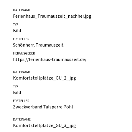
Schönherr, Traumauszeit
QUELLE
https://ferienhaus-traumauszeit.de/
DATEINAME
Ferienhaus_Traumauszeit_nachher.jpg
TYP
Bild
ERSTELLER
Schönherr, Traumauszeit
HERAUSGEBER
https://ferienhaus-traumauszeit.de/
DATEINAME
Komfortstellplätze_GU_2_.jpg
TYP
Bild
ERSTELLER
Zweckverband Talsperre Pöhl